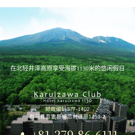
在北轻井泽高原享受海拔1130米的悠闲假日
邮政编码377-1402
群马县吾妻郡嬬恋村镰原1453-2
+81-279-86-6111