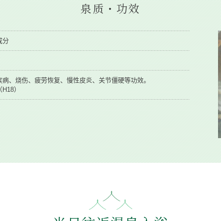
泉质・功效
成分
疾病、烧伤、疲劳恢复、慢性皮炎、关节僵硬等功效。
H18）