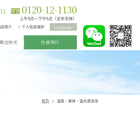
0120-12-1130
111
上午9点～下午6点（全年无休）
Language
酒店简介
个人信息保护
周边观光
住宿预订
温泉・美体・温水游泳池
首页
日