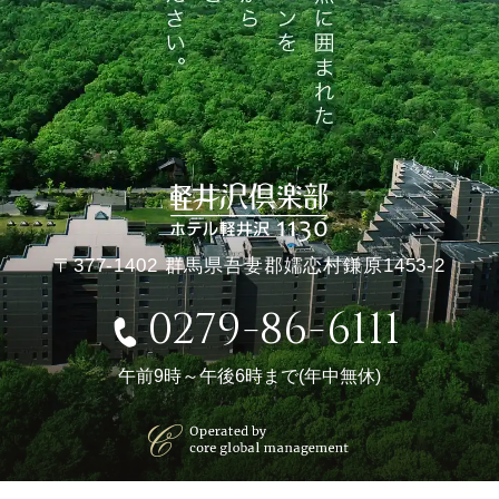
〒377-1402 群馬県吾妻郡嬬恋村鎌原1453-2
0279-86-6111
午前9時～午後6時まで(年中無休)