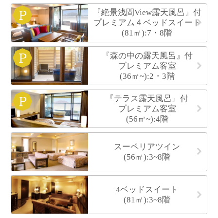
『絶景浅間View露天風呂』付
プレミアム４ベッドスイート
(81㎡):7・8階
『森の中の露天風呂』付
プレミアム客室
(36㎡~):2・3階
『テラス露天風呂』付
プレミアム客室
(56㎡~):4階
スーペリアツイン
(56㎡):3~8階
4ベッドスイート
(81㎡):3~8階