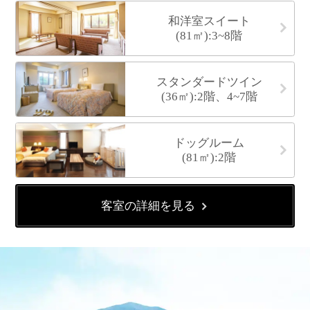
和洋室スイート
(81㎡):3~8階
スタンダードツイン
(36㎡):2階、4~7階
ドッグルーム
(81㎡):2階
客室の詳細を見る