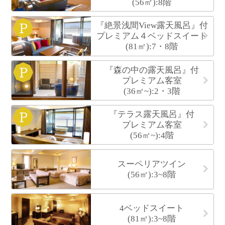
(56㎡):8階
『絶景浅間View露天風呂』付
プレミアム４ベッドスイート
(81㎡):7・8階
『森の中の露天風呂』付
プレミアム客室
(36㎡~):2・3階
『テラス露天風呂』付
プレミアム客室
(56㎡~):4階
スーペリアツイン
(56㎡):3~8階
4ベッドスイート
(81㎡):3~8階