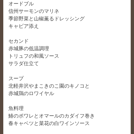
オードブル
信州サーモンのマリネ
季節野菜と山椒薫るドレッシング
キャビア添え
セカンド
赤城豚の低温調理
トリュフの和風ソース
サラダ仕立て
スープ
北軽井沢やまこきのこ園のキノコと
赤城鶏のロワイヤル
魚料理
鰆のポワレとオマールのカダイフ巻き
春キャベツと菜花の白ワインソース