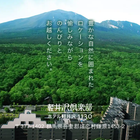
〒377-1402 群馬県吾妻郡嬬恋村鎌原1453-2