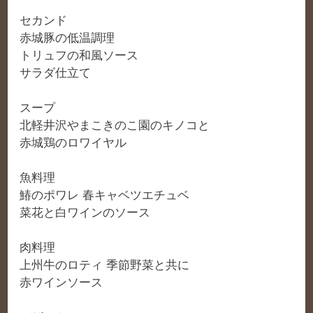
セカンド
赤城豚の低温調理
トリュフの和風ソース
サラダ仕立て
スープ
北軽井沢やまこきのこ園のキノコと
赤城鶏のロワイヤル
魚料理
鰆のポワレ 春キャベツエチュベ
菜花と白ワインのソース
肉料理
上州牛のロティ 季節野菜と共に
赤ワインソース