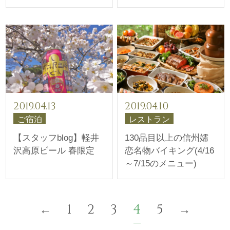
2019.04.13
2019.04.10
ご宿泊
レストラン
【スタッフblog】軽井
130品目以上の信州嬬
沢高原ビール 春限定
恋名物バイキング(4/16
～7/15のメニュー)
1
2
3
4
5
←
→