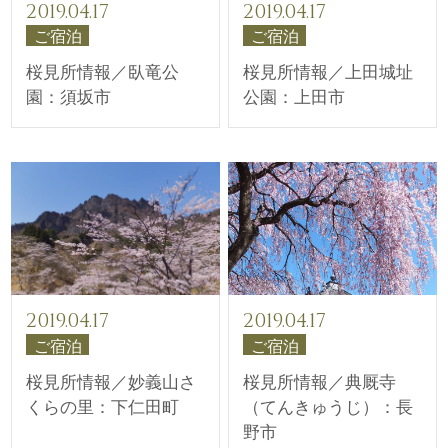
2019.04.17
2019.04.17
ご宿泊
ご宿泊
桜見所情報／臥竜公
桜見所情報／上田城址
園：須坂市
公園：上田市
2019.04.17
2019.04.17
ご宿泊
ご宿泊
桜見所情報／妙義山さ
桜見所情報／典厩寺
くらの里：下仁田町
（てんきゅうじ）：長
野市