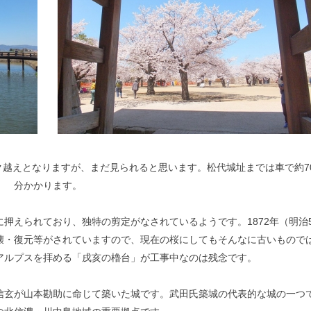
ーク越えとなりますが、まだ見られると思います。松代城址までは車で約7
分かかります。
に押えられており、独特の剪定がなされているようです。1872年（明治
壊・復元等がされていますので、現在の桜にしてもそんなに古いもので
アルプスを拝める「戌亥の櫓台」が工事中なのは残念です。
信玄が山本勘助に命じて築いた城です。武田氏築城の代表的な城の一つ