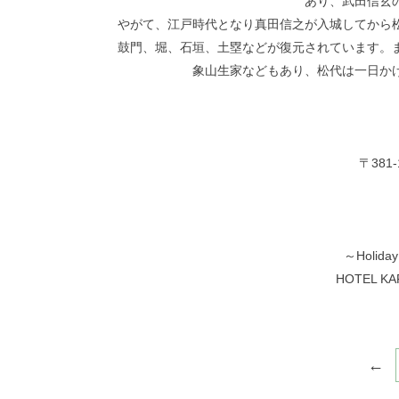
あり、武田信玄
やがて、江戸時代となり真田信之が入城してから
鼓門、堀、石垣、土塁などが復元されています。
象山生家などもあり、松代は一日か
〒381
～Holida
HOTEL K
←