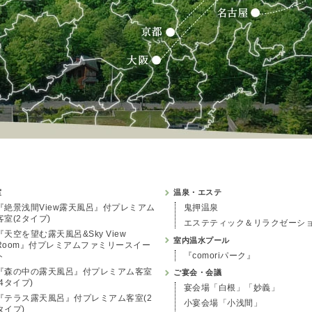
室
温泉・エステ
『絶景浅間View露天風呂』付プレミアム
鬼押温泉
客室(2タイプ)
エステティック＆リラクゼーシ
『天空を望む露天風呂&Sky View
室内温水プール
Room』付プレミアムファミリースイー
『comoriパーク』
ト
『森の中の露天風呂』付プレミアム客室
ご宴会・会議
(4タイプ)
宴会場「白根」「妙義」
『テラス露天風呂』付プレミアム客室(2
小宴会場「小浅間」
タイプ)