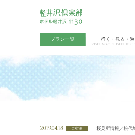
プラン一覧
行く・観る・遊
VISITING/SIGHSEEING/E
2019.04.18
桜見所情報／松代
ご宿泊