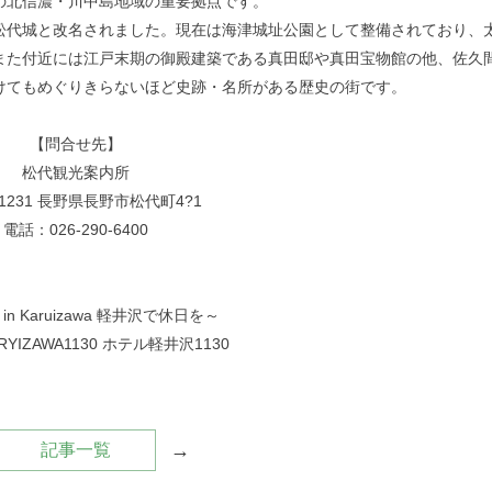
の北信濃・川中島地域の重要拠点です。
松代城と改名されました。現在は海津城址公園として整備されており、
また付近には江戸末期の御殿建築である真田邸や真田宝物館の他、佐久
けてもめぐりきらないほど史跡・名所がある歴史の街です。
【問合せ先】
松代観光案内所
-1231 長野県長野市松代町4?1
電話：026-290-6400
y in Karuizawa 軽井沢で休日を～
ARYIZAWA1130 ホテル軽井沢1130
→
記事一覧