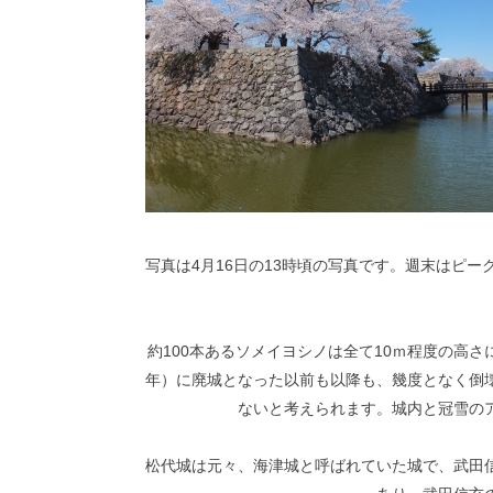
写真は4月16日の13時頃の写真です。週末はピ
約100本あるソメイヨシノは全て10ｍ程度の高さ
年）に廃城となった以前も以降も、幾度となく倒
ないと考えられます。城内と冠雪の
松代城は元々、海津城と呼ばれていた城で、武田