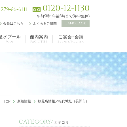
0120-12-1130
0279-86-6111
午前9時~午後6時まで(年中無休)
Language
会員はこちら
よくあるご質問
温水プール
館内案内
ご宴会･会議
Pool
FACILITIES
Events/Meeting
新着情報
桜見所情報／松代城址（長野市）
TOP
CATEGORY/
カテゴリ