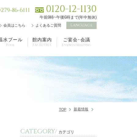
0120-12-1130
0279-86-6111
午前9時~午後6時まで(年中無休)
Language
会員はこちら
よくあるご質問
温水プール
館内案内
ご宴会･会議
Pool
FACILITIES
Events/Meeting
新着情報
TOP
CATEGORY/
カテゴリ