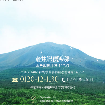
〒377-1402 群馬県吾妻郡嬬恋村鎌原1453-2
0120-12-1130
0279-86-6111
午前9時～午後6時まで(年中無休)