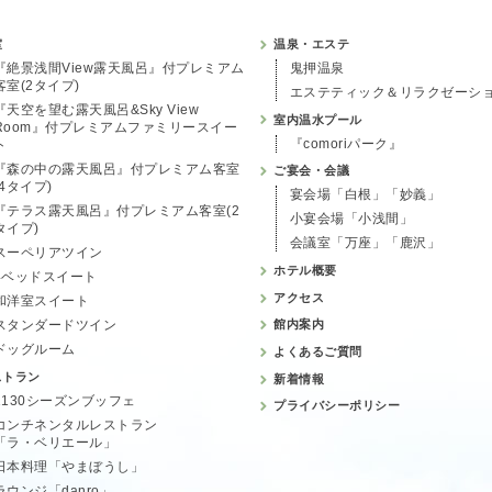
室
温泉・エステ
『絶景浅間View露天風呂』付プレミアム
鬼押温泉
客室(2タイプ)
エステティック＆リラクゼーシ
『天空を望む露天風呂&Sky View
室内温水プール
Room』付プレミアムファミリースイー
『comoriパーク』
ト
『森の中の露天風呂』付プレミアム客室
ご宴会・会議
(4タイプ)
宴会場「白根」「妙義」
『テラス露天風呂』付プレミアム客室(2
小宴会場「小浅間」
タイプ)
会議室「万座」「鹿沢」
スーペリアツイン
ホテル概要
4ベッドスイート
アクセス
和洋室スイート
スタンダードツイン
館内案内
ドッグルーム
よくあるご質問
ストラン
新着情報
1130シーズンブッフェ
プライバシーポリシー
コンチネンタルレストラン
「ラ・ベリエール」
日本料理「やまぼうし」
ラウンジ「danro」