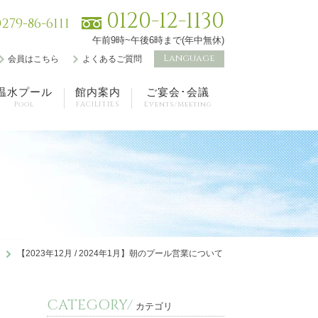
0120-12-1130
0279-86-6111
午前9時~午後6時まで(年中無休)
Language
会員はこちら
よくあるご質問
温水プール
館内案内
ご宴会･会議
Pool
FACILITIES
Events/Meeting
【2023年12月 / 2024年1月】朝のプール営業について
CATEGORY/
カテゴリ