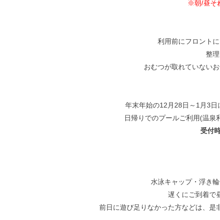
※朝/昼
利用前にフロントに
整理
おむつが取れていないお
年末年始の12月28日～1月
日帰りでのプールご利用(温泉
受付時間
水泳キャップ・浮き輪
遅くにご到着で
前日に遊び足りなかった方などは、是