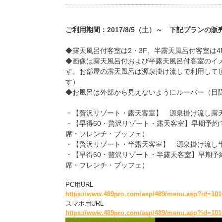
ご利用期間：2017/8/5（土）～ 下記プランの
◆露天風呂付客室は2・3F、半露天風呂付客室は
◆画像は露天風呂付および半露天風呂付客室のイ
す。
お部屋の露天風呂は源泉掛け流しで利用して
す
）
◆
お風呂は外部から見えないようにルーバー（目
・【贅沢リゾート・露天客室】 源泉掛け流し露
・【早得60・贅沢リゾート・露天客室】早期予約
席・フレンチ・ブッフェ）
・【贅沢リゾート・半露天客室】 源泉掛け流し
・【早得60・贅沢リゾート・半露天客室】早期予
席・フレンチ・ブッフェ）
PC用URL
https://www.489pro.com/asp/489/menu.asp?id=101
スマホ用URL
https://www.489pro.com/asp/489/menu.asp?id=10