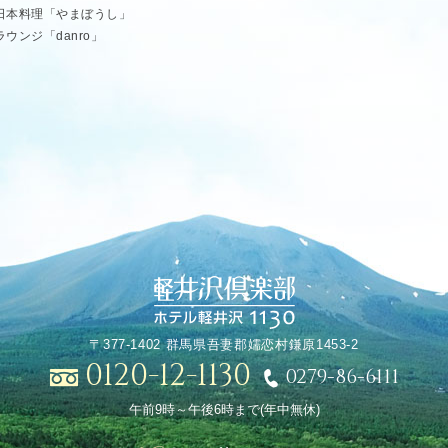
日本料理「やまぼうし」
ラウンジ「danro」
〒377-1402 群馬県吾妻郡嬬恋村鎌原1453-2
0120-12-1130
0279-86-6111
午前9時～午後6時まで(年中無休)