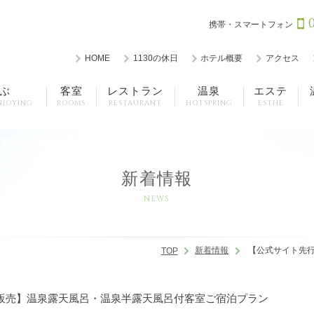
携帯・スマートフォン
HOME
1130の休日
ホテル概要
アクセス
ぶ
客室
レストラン
温泉
エステ
NJOYING
ROOMS
RESTAURANT
HOTSPRING
ESTHE
新着情報
NEWS
新着情報
【公式サイト先行
TOP
販売】温泉露天風呂・温泉半露天風呂付客室ご宿泊プラン