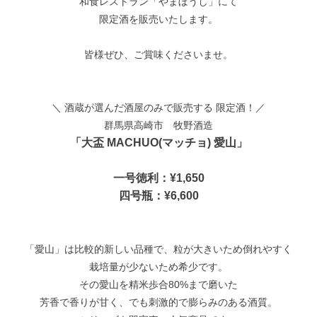
和食レストラン「やまぼうし」にて
限定酒を販売いたします。
皆様ぜひ、ご賞味くださいませ。
＼ 酒蔵が選んだ酒屋のみで販売する 限定酒！／
群馬県高崎市 牧野酒造
「大盃 MACHUO(マッチョ) 愛山」
一号徳利：¥1,650
四号瓶：¥6,600
「愛山」は比較的新しい品種で、粒が大きいため倒れやすく
栽培量が少ないため希少です。
その愛山を精米歩合80%まで磨いた
芳香で香りが甘く、でも刺激的で膨らみのある酒質。