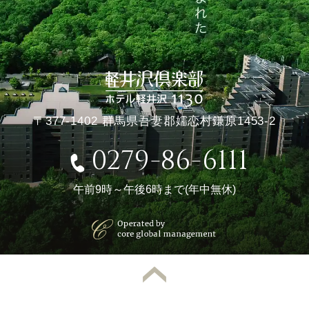
〒377-1402 群馬県吾妻郡嬬恋村鎌原1453-2
0279-86-6111
午前9時～午後6時まで(年中無休)