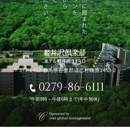
〒377-1402 群馬県吾妻郡嬬恋村鎌原1453-2
0279-86-6111
午前9時～午後6時まで(年中無休)