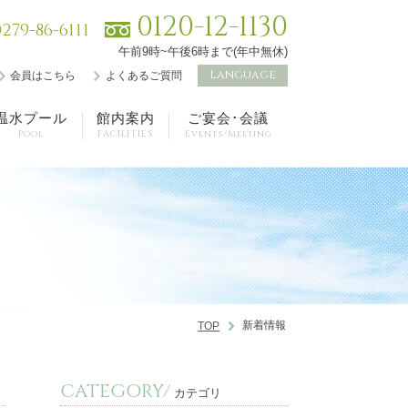
0120-12-1130
0279-86-6111
午前9時~午後6時まで(年中無休)
Language
会員はこちら
よくあるご質問
温水プール
館内案内
ご宴会･会議
Pool
FACILITIES
Events/Meeting
新着情報
TOP
CATEGORY/
カテゴリ