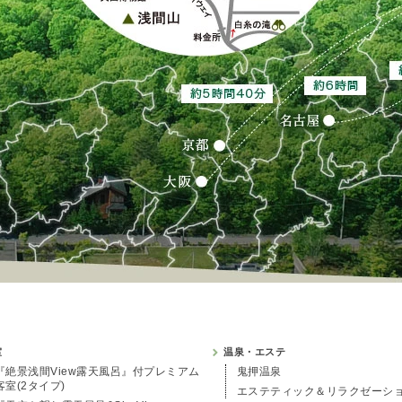
室
温泉・エステ
『絶景浅間View露天風呂』付プレミアム
鬼押温泉
客室(2タイプ)
エステティック＆リラクゼーシ