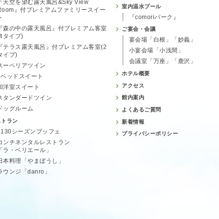
『天空を望む露天風呂&Sky View
室内温水プール
Room』付プレミアムファミリースイー
『comoriパーク』
ト
『森の中の露天風呂』付プレミアム客室
ご宴会・会議
(4タイプ)
宴会場「白根」「妙義」
『テラス露天風呂』付プレミアム客室(2
小宴会場「小浅間」
タイプ)
会議室「万座」「鹿沢」
スーペリアツイン
ホテル概要
4ベッドスイート
アクセス
和洋室スイート
スタンダードツイン
館内案内
ドッグルーム
よくあるご質問
ストラン
新着情報
1130シーズンブッフェ
プライバシーポリシー
コンチネンタルレストラン
「ラ・ベリエール」
日本料理「やまぼうし」
ラウンジ「danro」