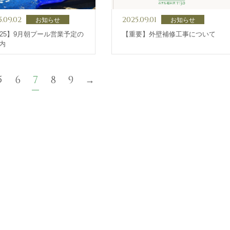
5.09.02
2025.09.01
お知らせ
お知らせ
025】9月朝プール営業予定の
【重要】外壁補修工事について
内
5
6
7
8
9
→