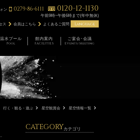
0120-12-1130
0279-86-6111
ォン
午前9時~午後6時まで(年中無休)
Language
セス
会員はこちら
よくあるご質問
温水プール
館内案内
ご宴会･会議
Pool
FACILITIES
Events/Meeting
行く・観る・遊ぶ
星空観賞会
星空情報一覧
CATEGORY
カテゴリ