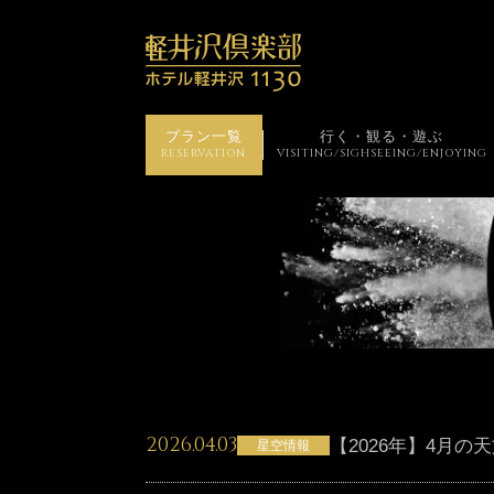
プラン一覧
行く・観る・遊ぶ
RESERVATION
VISITING/SIGHSEEING/ENJOYING
2026.04.03
投稿日
【2026年】4月の
星空情報
カテゴリー