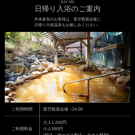
DAY SPA
日帰り入浴のご案内
外来参加のお客様は、星空観賞会後に
日帰り天然温泉をお愉しみください。
ご利用時間
星空観賞会後 ~
24:00
大人
1,200円
ご利用料金
小人
580円