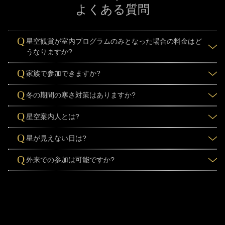
よくある質問
星空観賞が室内プログラムのみとなった場合の料金はど
質問：
うなりますか?
天候不順によって室内プログラム(60分)となった場合
家族で参加できますか?
答え：
は、大人1,000円・小人700円となります
質問：
内容は大人向けのプログラムです。
冬の期間の寒さ対策はありますか?
答え：
仕様器具が大人用のため小さなお子様では怪我をする恐
質問：
れがございます。
寝袋&電気毛布をご用意しております。冬でも寒くない星
星空案内人とは?
そのため、小学生未満のお子様のご参加をお断りしてお
答え：
空観賞が楽しめます!
質問：
ります。大変申し訳ございません。
念のため防寒具・防寒帽子などを着用し、暖かい服装で
浅間山北麓ジオパーク
の星空専門のガイドのことです。
星が見えない日は?
ご参加下さい。
答え：
質問：
星が見えない日は、星空案内人が星のお話をそのまま延
外来での参加は可能ですか?
答え：
長して、室内で最大６０分間実施します。
質問：
星空博士になれるかも？いろいろと聞いてみましょう。
承っております。
答え：
ご参加の際は、必ず事前にご予約ください。
お電話にて承ります。(
0279-86-6111
)