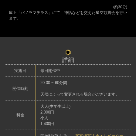
(約30分)
屋上「
パノラマテラス
」にて、神話などを交えた星空観賞会を行い
ます。
詳細
実施日
毎日開催中
20:00
~ 60分間
開催時刻
天候によって変更される場合がございます。
大人(中学生以上)
2,000円
料金
小人
1,400円
開始5分前までに、
客室棟2F中央エレベーター