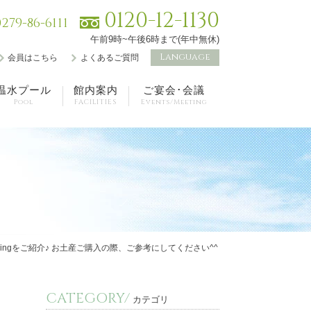
0120-12-1130
0279-86-6111
午前9時~午後6時まで(年中無休)
Language
会員はこちら
よくあるご質問
温水プール
館内案内
ご宴会･会議
Pool
FACILITIES
Events/Meeting
 Rankingをご紹介♪ お土産ご購入の際、ご参考にしてください^^
CATEGORY/
カテゴリ