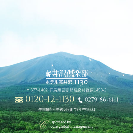
〒377-1402 群馬県吾妻郡嬬恋村鎌原1453-2
0120-12-1130
0279-86-6111
午前9時～午後6時まで(年中無休)