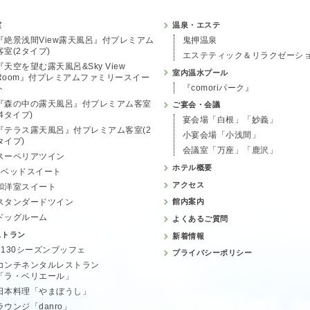
室
温泉・エステ
『絶景浅間View露天風呂』付プレミアム
鬼押温泉
客室(2タイプ)
エステティック＆リラクゼーシ
『天空を望む露天風呂&Sky View
室内温水プール
Room』付プレミアムファミリースイー
『comoriパーク』
ト
『森の中の露天風呂』付プレミアム客室
ご宴会・会議
(4タイプ)
宴会場「白根」「妙義」
『テラス露天風呂』付プレミアム客室(2
小宴会場「小浅間」
タイプ)
会議室「万座」「鹿沢」
スーペリアツイン
ホテル概要
4ベッドスイート
アクセス
和洋室スイート
スタンダードツイン
館内案内
ドッグルーム
よくあるご質問
ストラン
新着情報
1130シーズンブッフェ
プライバシーポリシー
コンチネンタルレストラン
「ラ・ベリエール」
日本料理「やまぼうし」
ラウンジ「danro」