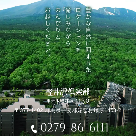
〒377-1402 群馬県吾妻郡嬬恋村鎌原1453-2
0279-86-6111